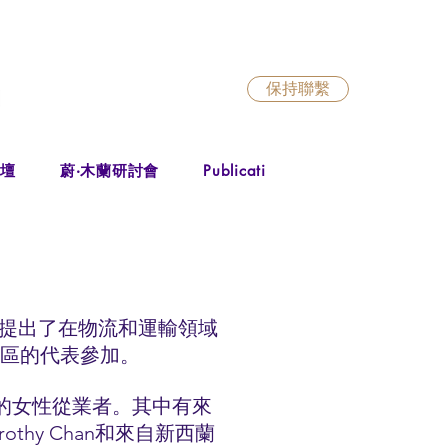
保持聯繫
出版物
出
論壇
蔚‧木蘭研討會
Publications
會議期間提出了在物流和運輸領域
地區的代表參加。
中的女性從業者。其中有來
thy Chan和來自新西蘭