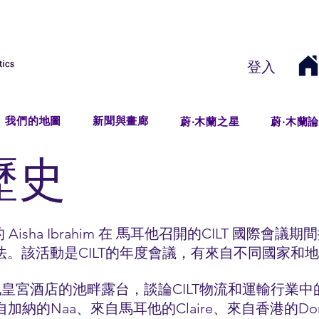
登入
我們的地圖
新聞與畫廊
蔚‧木蘭之星
蔚‧木蘭
歷史
 Aisha Ibrahim 在 馬耳他召開的CILT 國際
的想法。該活動是CILT的年度會議，有來自不同國家和
皇宮酒店的池畔露台，談論CILT物流和運輸行業
加納的Naa、來自馬耳他的Claire、來自香港的Doro