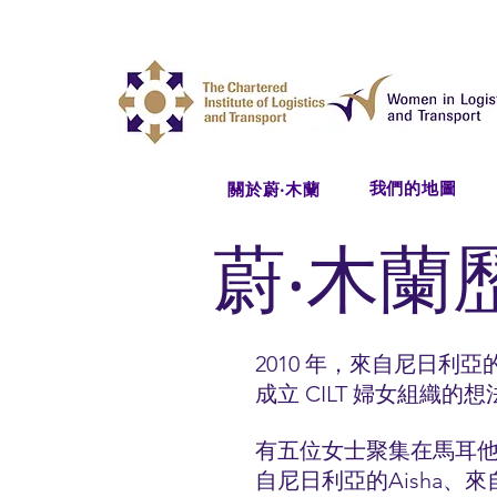
我們的地圖
關於蔚‧木蘭
蔚‧木蘭
2010 年，來自尼日利亞的
成立 CILT 婦女組織
有五位女士聚集在馬耳他
自尼日利亞的Aisha、來自