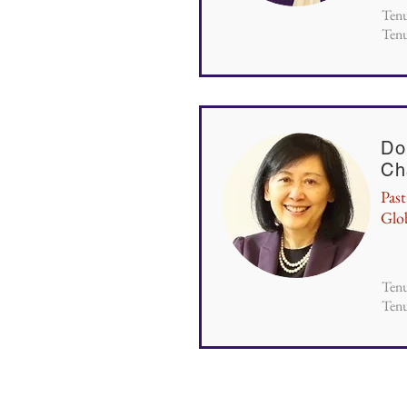
Tenu
Tenu
Do
Ch
Past
Glo
Tenu
Tenu