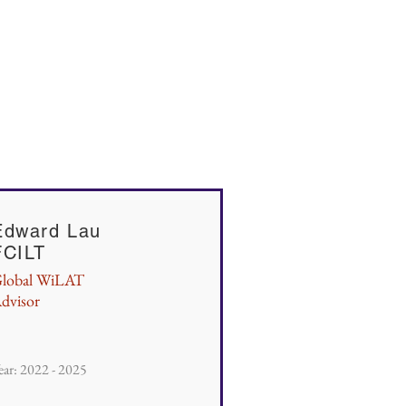
Edward Lau
FCILT
lobal WiLAT
dvisor
ear: 2022 - 2025