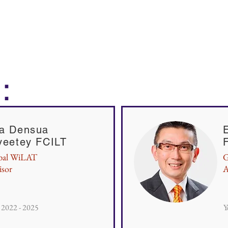
：
a Densua
yeetey FCILT
bal WiLAT
G
isor
A
: 2022 - 2025
Y