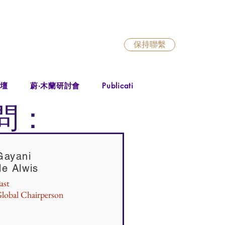
保持聯繫
出版物
出
論壇
蔚‧木蘭研討會
Publications
問：
Gayani
de Alwis
ast
lobal Chairperson