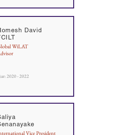
Romesh David
FCILT
lobal WiLAT
dvisor
ear: 2020 - 2022
Saliya
Senanayake
nternational Vice President