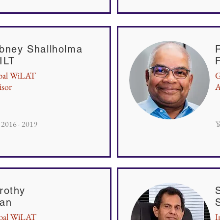
bney Shallholma
ILT
bal WiLAT
G
isor
A
: 2016 - 2019
Y
rothy
an
bal WiLAT
I