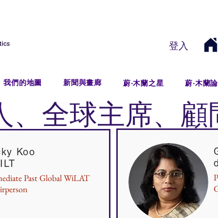
登入
我們的地圖
新聞與畫廊
蔚‧木蘭之星
蔚‧木蘭
人、全球主席、顧
cky Koo
ILT
P
ediate Past Global WiLAT
G
irperson