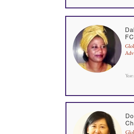
Da
FC
Glo
Adv
Year
Do
Ch
Glo