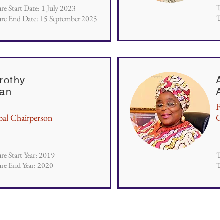
T
re Start Date: 1 July 2023
T
re End Date: 15 September 2025
rothy
an
F
bal Chairperson
G
re Start Year: 2019
T
re End Year: 2020
T