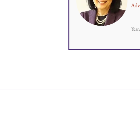
Adv
Year