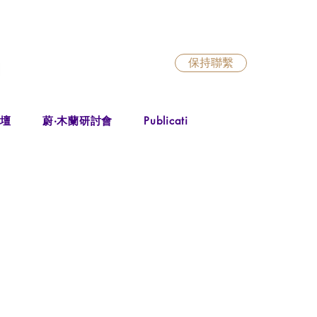
保持聯繫
出版物
出
論壇
蔚‧木蘭研討會
Publications