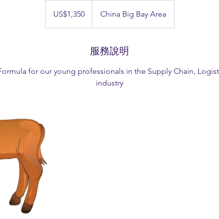
1,350
美
US$1,350
China Big Bay Area
元
服務說明
Formula for our young professionals in the Supply Chain, Logist
industry