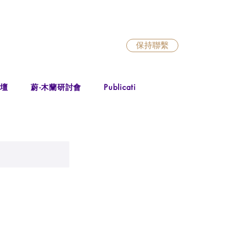
保持聯繫
出版物
出
論壇
蔚‧木蘭研討會
Publications