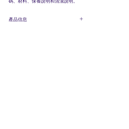
碼、材料、保養說明和清潔說明。
產品信息
我是產品詳情。我是添加有關您的產
退貨和退款政策
品的更多信息的好地方，例如尺碼、
材料、保養和清潔說明。這也是一個
我是退貨和退款政策。我是一個很好
很好的空間，可以寫出該產品的特殊
運輸信息
的地方，可以讓您的客戶知道如果他
之處以及您的客戶如何從該產品中受
們對購買不滿意該怎麼辦。制定簡單
我是運輸政策。我是添加有關您的運
益。
的退款或換貨政策是建立信任並讓您
輸方式、包裝和成本的更多信息的好
的客戶放心購買的好方法。
地方。提供有關您的運輸政策的簡單
信息是建立信任並讓您的客戶放心他
物流和運輸業的女性
們可以放心地從您那裡購買的好方
法。
©2021 物流和運輸行業的女性。自豪地與 WIX.COM 創
建