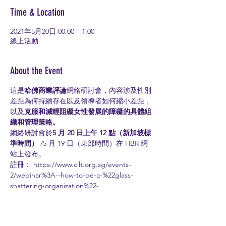
Time & Location
2021年5月20日 00:00 – 1:00
線上活動
About the Event
這是
哈佛商業評論
網絡研討會，內容涉及性別
差距為何持續存在以及領導者如何縮小差距，
以及
克服和減輕阻礙女性發展的障礙的具體組
織和管理策略。
網絡研討會於
5 月 20 日上午 12 點（新加坡標
準時間）
 /5 月 19 日（東部時間）在 HBR 網
站上發布。
註冊： 
https://www.cilt.org.sg/events-
2/webinar%3A--how-to-be-a-%22glass-
shattering-organization%22-
Share This Event