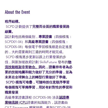
About the Event
程序結構。
 SCPD 計劃提供了
完整而全面的職業發展路
線圖。
該計劃包括兩個級別，
專業證書
（四個模塊：
SCPD01-04）和
高級專業證書
（四個模塊：
SCPD05-08）每個電子學習模塊都是自定進度
的，大約需要兩到三週的時間才能完成。
 SCPD 模塊逐步更新以跟上行業發展的步
伐，與新加坡政府計劃 SkillsFuture 發布的
物
流技能框架非常吻合。
因此，證書持有者為必
要的技能地圖和能力做好了充分的準備，並為
未來在全球舞台上的轉型行業做好了準備。
SCPD 模塊可堆疊，可隨時按任意順序學習 
每個模塊可單獨學習，用於有針對性的學習和
職業發展
高級專業證書課程 (SCPD05-08) 涉及
認證專
業物流師 (CPL)
證書的知識能力，該證書由 
CILT Singapore 獨家頒發。參加SCPD 05-08